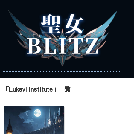
「
Lukavi Institute
」
一覧