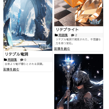
リテブライト
用語集
2
リテブル竜洞で発見された、不思議な
力を持つ宝石。
記事を読む
リテブル竜洞
用語集
0
古来より竜が棲むとされる洞窟。
記事を読む