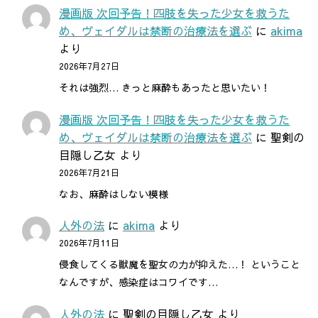
漫画版 次回予告！四肢を失った少女を救うた
め、ヴェイダルは禁断の治療法を選ぶ
に
akima
より
2026年7月27日
それは強烈… きっと麻酔もあったと思いたい！
漫画版 次回予告！四肢を失った少女を救うた
め、ヴェイダルは禁断の治療法を選ぶ
に
聖剣の
目隠し乙女
より
2026年7月21日
なお、麻酔はしない模様
人外の法
に
akima
より
2026年7月11日
侵食してくる獣魔を聖女の力が抑えた…！ ということ
なんですが、感染症はコワイです…
人外の法
に
聖剣の目隠し乙女
より