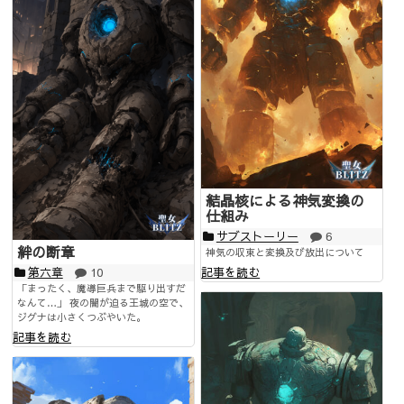
結晶核による神気変換の
仕組み
サブストーリー
6
絆の断章
神気の収束と変換及び放出について
記事を読む
第六章
10
「まったく、魔導巨兵まで駆り出すだ
なんて…」 夜の闇が迫る王城の空で、
ジグナは小さくつぶやいた。
記事を読む