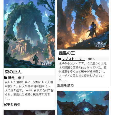
傀儡の王
サブストーリー
6
沿岸の小国フィデア。その豊かな土地
は周辺国の羨望の的となっていた。鉱
森の巨人
物資源をめぐって戦争が繰り返され、
フィデアの民も兵も疲弊し切ってい
風景
2
た。 ...
苔むした遺跡の奥で、突如として大地
記事を読む
が震えた。巨大な岩の塊が動き出し、
人の形を成す。 巨体は古代の石材で作
られ、表面には複雑な魔法陣が刻ま
れ...
記事を読む