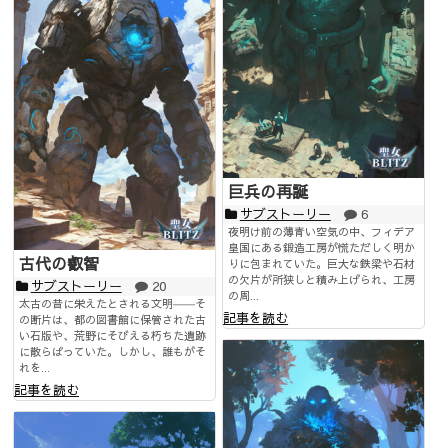
巨兵の再誕
サブストーリー
6
夜明け前の薄青い空気の中、フィデア
皇国にある鍛造工房が慌ただしく明か
古代の叡智
りに包まれていた。巨大な鉄梁や石材
の欠片が所狭しと積み上げられ、工房
サブストーリー
20
の周...
太古の昔に栄えたとされる文明――そ
記事を読む
の断片は、都の図書館に保管された古
い石版や、荒野にそびえる朽ちた遺跡
に散らばっていた。しかし、誰もがそ
れを...
記事を読む