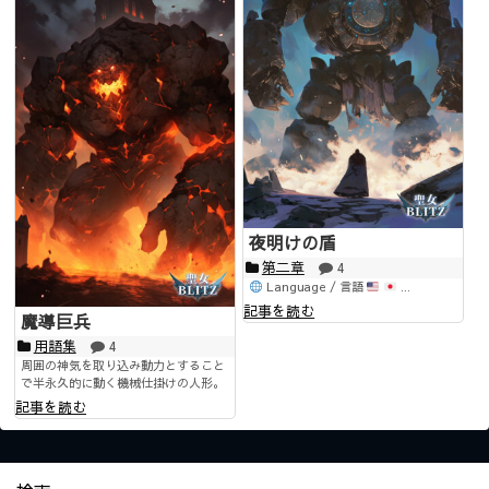
夜明けの盾
第二章
4
Language / 言語
...
記事を読む
魔導巨兵
用語集
4
周囲の神気を取り込み動力とすること
で半永久的に動く機械仕掛けの人形。
記事を読む