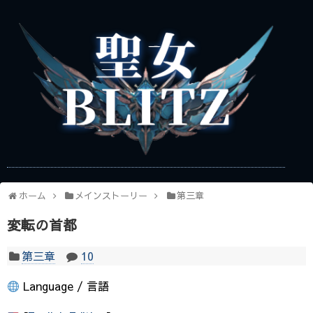
ホーム
メインストーリー
第三章
変転の首都
第三章
10
Language / 言語