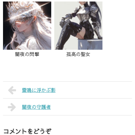
闇夜の閃撃
孤高の聖女
雷鳴に浮かぶ影
闇夜の守護者
コメントをどうぞ