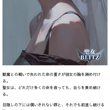
獣魔との戦いで失われた命の重さが彼女の胸を締め付け
る。
聖女は、どれだけ多くの命を救っても、自らを責め続け
る。
目隠しの下には償いきれない罪と、それでも前進し続ける