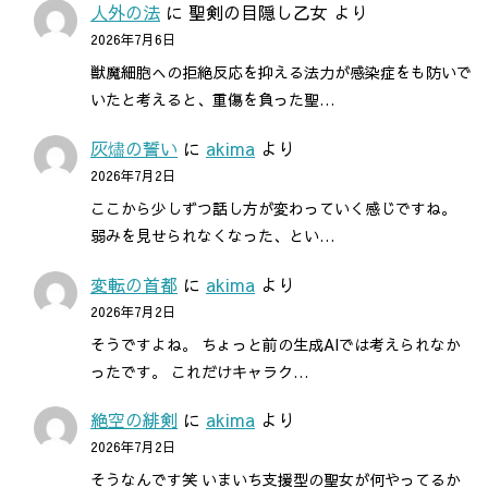
人外の法
に
聖剣の目隠し乙女
より
2026年7月6日
獣魔細胞への拒絶反応を抑える法力が感染症をも防いで
いたと考えると、重傷を負った聖…
灰燼の誓い
に
akima
より
2026年7月2日
ここから少しずつ話し方が変わっていく感じですね。
弱みを見せられなくなった、とい…
変転の首都
に
akima
より
2026年7月2日
そうですよね。 ちょっと前の生成AIでは考えられなか
ったです。 これだけキャラク…
絶空の緋剣
に
akima
より
2026年7月2日
そうなんです笑 いまいち支援型の聖女が何やってるか