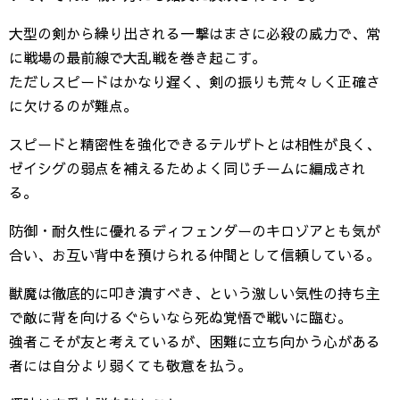
大型の剣から繰り出される一撃はまさに必殺の威力で、常
に戦場の最前線で大乱戦を巻き起こす。
ただしスピードはかなり遅く、剣の振りも荒々しく正確さ
に欠けるのが難点。
スピードと精密性を強化できるテルザトとは相性が良く、
ゼイシグの弱点を補えるためよく同じチームに編成され
る。
防御・耐久性に優れるディフェンダーのキロゾアとも気が
合い、お互い背中を預けられる仲間として信頼している。
獣魔は徹底的に叩き潰すべき、という激しい気性の持ち主
で敵に背を向けるぐらいなら死ぬ覚悟で戦いに臨む。
強者こそが友と考えているが、困難に立ち向かう心がある
者には自分より弱くても敬意を払う。