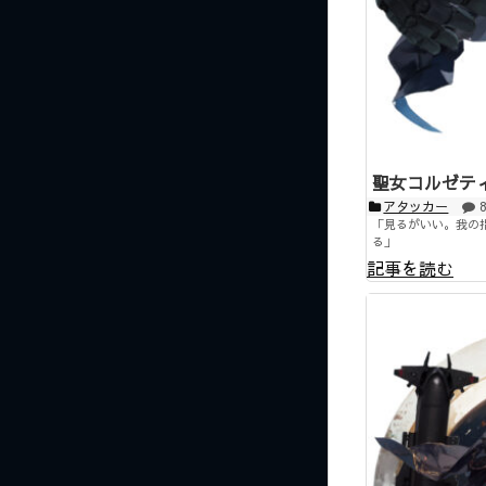
聖女コルゼテ
アタッカー
「見るがいい。我の
る」
記事を読む