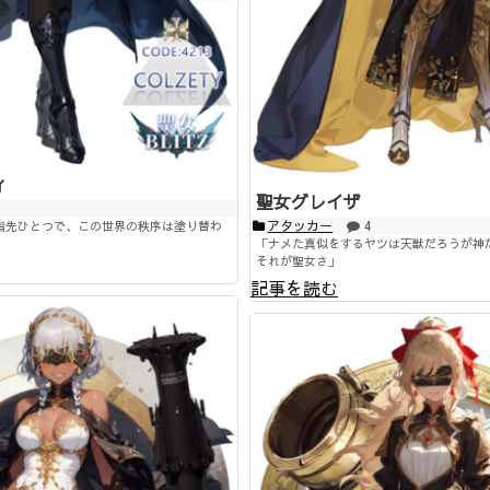
ィ
聖女グレイザ
8
アタッカー
4
指先ひとつで、この世界の秩序は塗り替わ
「ナメた真似をするヤツは天獣だろうが神
それが聖女さ」
記事を読む