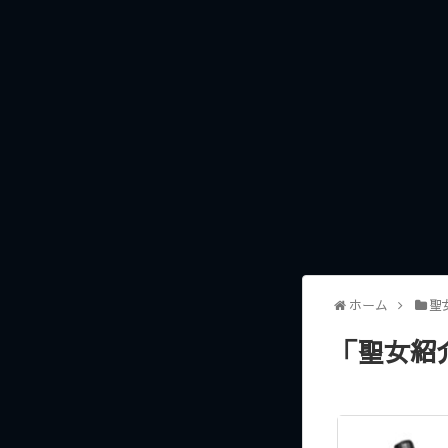
ホーム
聖
「
聖女紹