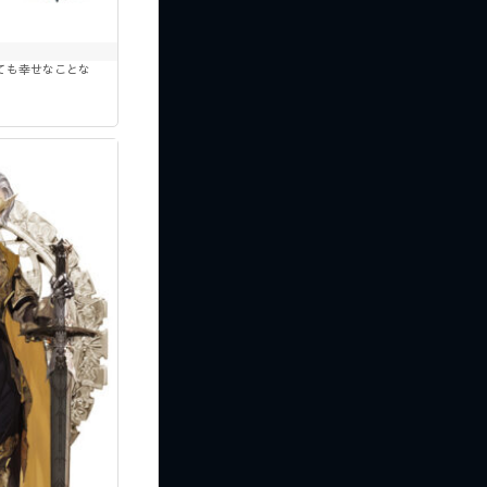
ても幸せなことな