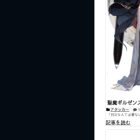
聖魔ギルゼン
アタッカー
「対立なんて必要な
記事を読む