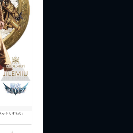
スッキリするの」