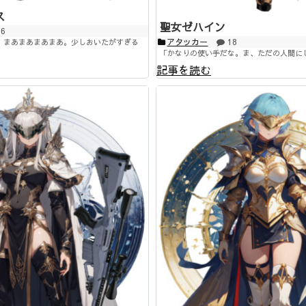
ス
聖女ゼハイン
16
アタッカー
18
、まあまあまあまあ。少しおいたがすぎる
「かなりの使い手だな。ま、ただの人間に
記事を読む