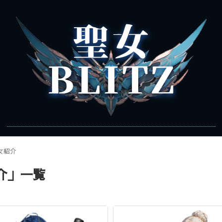
女紹介
介
」
一覧