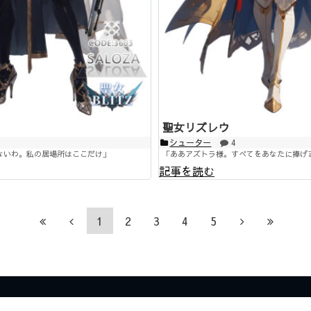
聖女リズレウ
8
シューター
4
ないわ。私の居場所はここだけ」
「ああアズトラ様。すべてをあなたに捧げ
記事を読む
1
2
3
4
5