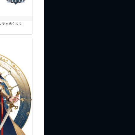
しちゃ悪くねえ」