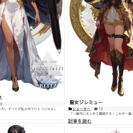
ス
聖女ジレミュー
10
シューター
12
いわ。すべてが私の中でひとつになる」
「一箇所にまとめて爆破する！これが一番
記事を読む