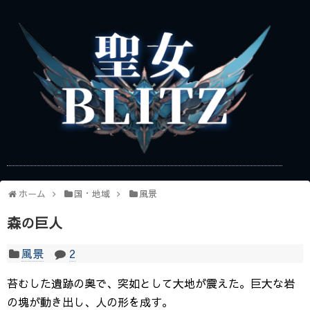
ホーム
国・地域
風景
森の巨人
風景
2
苔むした遺跡の奥で、突如として大地が震えた。巨大な岩
の塊が動き出し、人の形を成す。