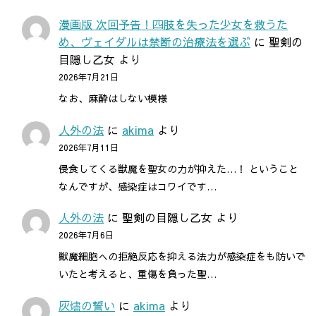
漫画版 次回予告！四肢を失った少女を救うた
め、ヴェイダルは禁断の治療法を選ぶ
に
聖剣の
目隠し乙女
より
2026年7月21日
なお、麻酔はしない模様
人外の法
に
akima
より
2026年7月11日
侵食してくる獣魔を聖女の力が抑えた…！ ということ
なんですが、感染症はコワイです…
人外の法
に
聖剣の目隠し乙女
より
2026年7月6日
獣魔細胞への拒絶反応を抑える法力が感染症をも防いで
いたと考えると、重傷を負った聖…
灰燼の誓い
に
akima
より