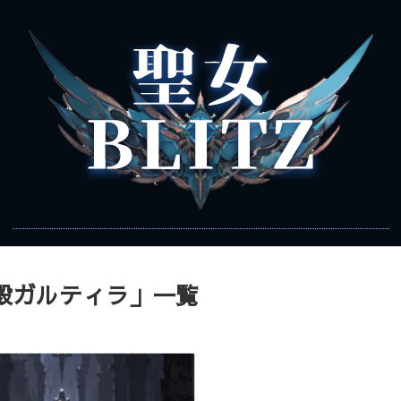
殿ガルティラ
」
一覧