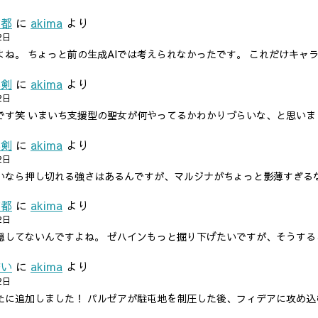
首都
に
akima
より
2日
よね。 ちょっと前の生成AIでは考えられなかったです。 これだけキャ
緋剣
に
akima
より
2日
です笑 いまいち支援型の聖女が何やってるかわかりづらいな、と思いま
緋剣
に
akima
より
2日
いなら押し切れる強さはあるんですが、マルジナがちょっと影薄すぎるな
首都
に
akima
より
2日
隠してないんですよね。 ゼハインもっと掘り下げたいですが、そうする
誓い
に
akima
より
2日
たに追加しました！ パルゼアが駐屯地を制圧した後、フィデアに攻め込