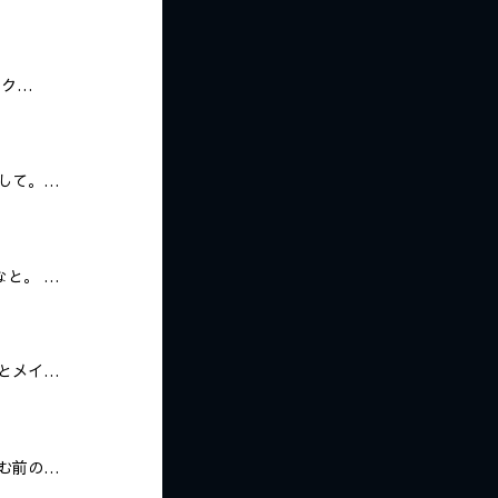
ラク…
して。…
と。 …
とメイ…
む前の…