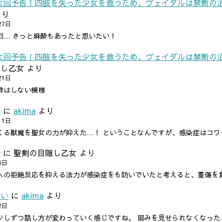
次回予告！四肢を失った少女を救うため、ヴェイダルは禁断の
より
27日
烈… きっと麻酔もあったと思いたい！
次回予告！四肢を失った少女を救うため、ヴェイダルは禁断の
隠し乙女
より
21日
酔はしない模様
法
に
akima
より
11日
くる獣魔を聖女の力が抑えた…！ ということなんですが、感染症はコワ
法
に
聖剣の目隠し乙女
より
6日
への拒絶反応を抑える法力が感染症をも防いでいたと考えると、重傷を
誓い
に
akima
より
2日
少しずつ話し方が変わっていく感じですね。 弱みを見せられなくなった