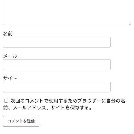
名前
メール
サイト
次回のコメントで使用するためブラウザーに自分の名
前、メールアドレス、サイトを保存する。