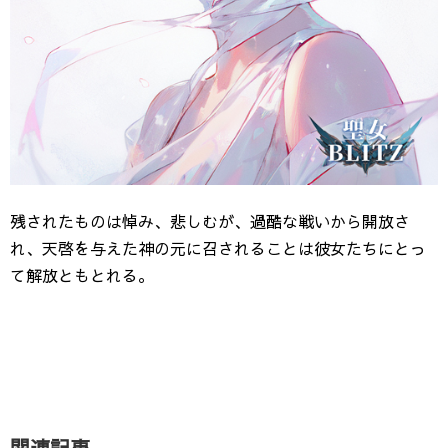
残されたものは悼み、悲しむが、過酷な戦いから開放さ
れ、天啓を与えた神の元に召されることは彼女たちにとっ
て解放ともとれる。
関連記事