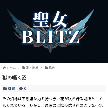
ホーム
国・地域
風景
獣の囁く沼
風景
0
その沼地は不思議な力を持つ赤い花が咲き誇る場所として
知られている。しかし、周囲には獣の唸り声のような不気