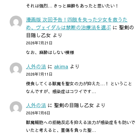
それは強烈… きっと麻酔もあったと思いたい！
漫画版 次回予告！四肢を失った少女を救うた
め、ヴェイダルは禁断の治療法を選ぶ
に
聖剣の
目隠し乙女
より
2026年7月21日
なお、麻酔はしない模様
人外の法
に
akima
より
2026年7月11日
侵食してくる獣魔を聖女の力が抑えた…！ ということ
なんですが、感染症はコワイです…
人外の法
に
聖剣の目隠し乙女
より
2026年7月6日
獣魔細胞への拒絶反応を抑える法力が感染症をも防いで
いたと考えると、重傷を負った聖…