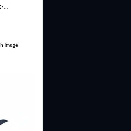
分…
Image