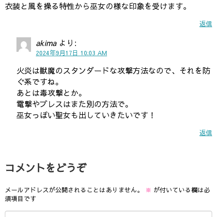
衣装と風を操る特性から巫女の様な印象を受けます。
返信
akima
より:
2024年9月17日 10:03 AM
火炎は獣魔のスタンダードな攻撃方法なので、それを防
ぐ系ですね。
あとは毒攻撃とか。
電撃やブレスはまた別の方法で。
巫女っぽい聖女も出していきたいです！
返信
コメントをどうぞ
メールアドレスが公開されることはありません。
※
が付いている欄は必
須項目です