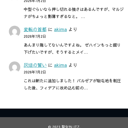
2026年7月2日
中型ぐらいなら押し切れる強さはあるんですが、マルジ
ナがちょっと影薄すぎるなと。 …
変転の首都
に
akima
より
2026年7月2日
あんまり隠してないんですよね。 ゼハインもっと掘り
下げたいですが、そうするとメイ…
灰燼の誓い
に
akima
より
2026年7月2日
これは新たに追加しました！ パルゼアが駐屯地を制圧
した後、フィデアに攻め込む前の…
© 2023
聖女BLITZ
.