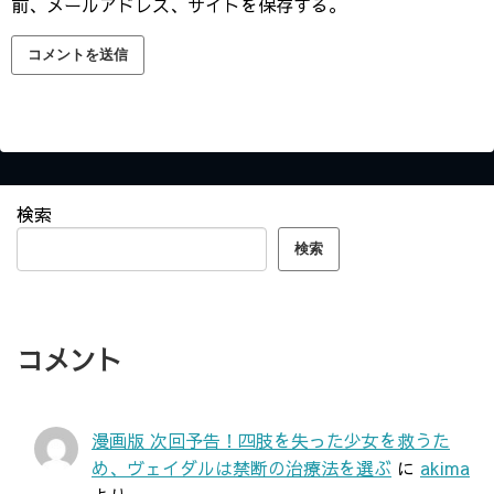
前、メールアドレス、サイトを保存する。
検索
検索
コメント
漫画版 次回予告！四肢を失った少女を救うた
め、ヴェイダルは禁断の治療法を選ぶ
に
akima