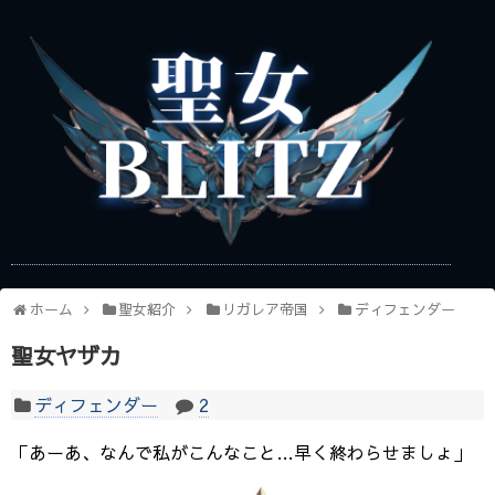
ホーム
聖女紹介
リガレア帝国
ディフェンダー
聖女ヤザカ
ディフェンダー
2
「あーあ、なんで私がこんなこと…早く終わらせましょ」