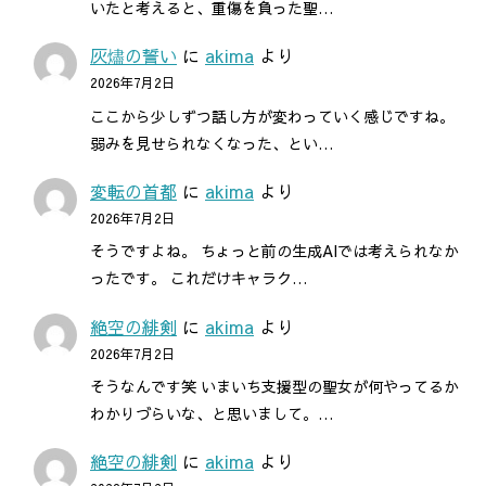
いたと考えると、重傷を負った聖…
灰燼の誓い
に
akima
より
2026年7月2日
ここから少しずつ話し方が変わっていく感じですね。
弱みを見せられなくなった、とい…
変転の首都
に
akima
より
2026年7月2日
そうですよね。 ちょっと前の生成AIでは考えられなか
ったです。 これだけキャラク…
絶空の緋剣
に
akima
より
2026年7月2日
そうなんです笑 いまいち支援型の聖女が何やってるか
わかりづらいな、と思いまして。…
絶空の緋剣
に
akima
より