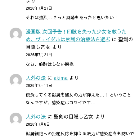
より
2026年7月27日
それは強烈… きっと麻酔もあったと思いたい！
漫画版 次回予告！四肢を失った少女を救うた
め、ヴェイダルは禁断の治療法を選ぶ
に
聖剣の
目隠し乙女
より
2026年7月21日
なお、麻酔はしない模様
人外の法
に
akima
より
2026年7月11日
侵食してくる獣魔を聖女の力が抑えた…！ ということ
なんですが、感染症はコワイです…
人外の法
に
聖剣の目隠し乙女
より
2026年7月6日
獣魔細胞への拒絶反応を抑える法力が感染症をも防いで