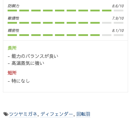
防御力
8.6/10
敏捷性
7.9/10
精密性
8.1/10
長所
能力のバランスが良い
高温蒸気に強い
短所
特になし
ツツヤミガネ
,
ディフェンダー
,
回転羽