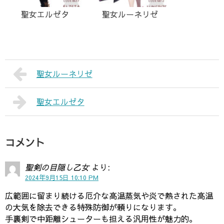
聖女エルゼタ
聖女ルーネリゼ
聖女ルーネリゼ
聖女エルゼタ
コメント
聖剣の目隠し乙女
より:
2024年9月15日 10:10 PM
広範囲に留まり続ける厄介な高温蒸気や炎で熱された高温
の大気を除去できる特殊防御が頼りになります。
手裏剣で中距離シューターも担える汎用性が魅力的。