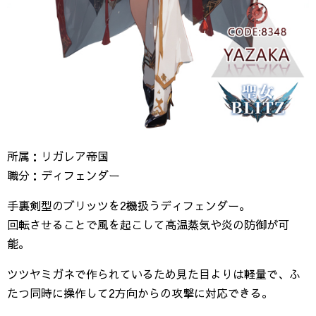
所属：リガレア帝国
職分：ディフェンダー
手裏剣型のブリッツを2機扱うディフェンダー。
回転させることで風を起こして高温蒸気や炎の防御が可
能。
ツツヤミガネで作られているため見た目よりは軽量で、ふ
たつ同時に操作して2方向からの攻撃に対応できる。