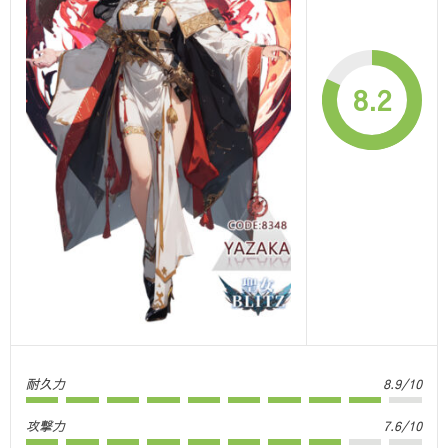
8.2
耐久力
8.9/10
攻撃力
7.6/10