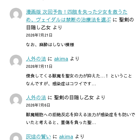
漫画版 次回予告！四肢を失った少女を救うた
め、ヴェイダルは禁断の治療法を選ぶ
に
聖剣の
目隠し乙女
より
2026年7月21日
なお、麻酔はしない模様
人外の法
に
akima
より
2026年7月11日
侵食してくる獣魔を聖女の力が抑えた…！ ということ
なんですが、感染症はコワイです…
人外の法
に
聖剣の目隠し乙女
より
2026年7月6日
獣魔細胞への拒絶反応を抑える法力が感染症をも防いで
いたと考えると、重傷を負った聖…
灰燼の誓い
に
akima
より