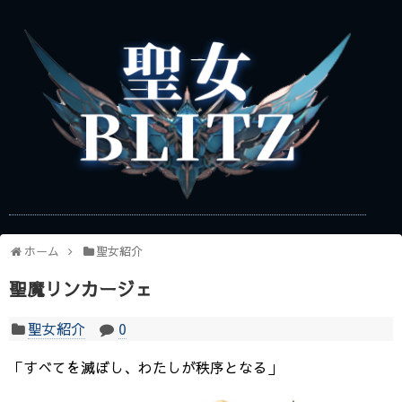
ホーム
聖女紹介
聖魔リンカージェ
聖女紹介
0
「すべてを滅ぼし、わたしが秩序となる」