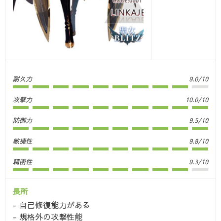
耐久力
9.0/10
攻撃力
10.0/10
防御力
9.5/10
敏捷性
9.8/10
精密性
9.3/10
長所
自己修復能力がある
規格外の攻撃性能