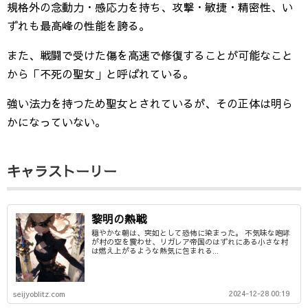
規格外の念動力・感応力を持ち、攻撃・敏捷・精密性、い
ずれも最高峰の性能を誇る。
また、戦闘で受けた傷を高速で修復することが可能なこと
から「不死の聖女」と呼ばれている。
強い法力を持つため聖女とされているが、その正体は明ら
かになっていない。
キャラストーリー
黎明の熱戦
穏やかな朝は、突如として恐怖に染まった。 不気味な咆哮
が村の空を震わせ、リガレア帝国のはずれにある小さな村
は燃え上がるような熱気に包まれる...
2024-12-28 00:19
seijyoblitz.com