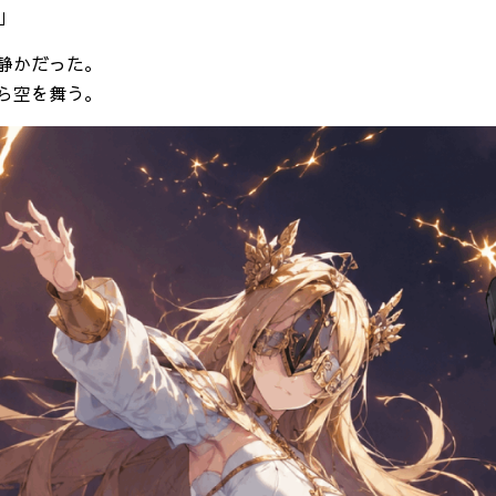
」
静かだった。
ら空を舞う。