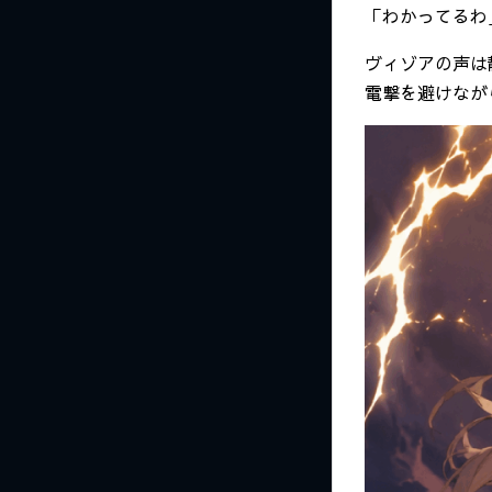
「わかってるわ
ヴィゾアの声は
電撃を避けなが