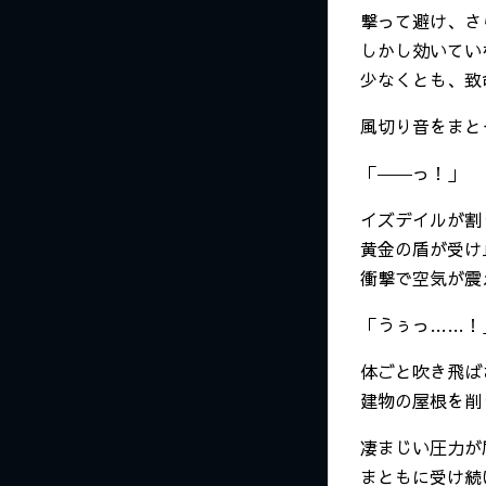
撃って避け、さ
しかし効いてい
少なくとも、致
風切り音をまと
「――っ！」
イズデイルが割
黄金の盾が受け
衝撃で空気が震
「うぅっ……！
体ごと吹き飛ば
建物の屋根を削
凄まじい圧力が
まともに受け続