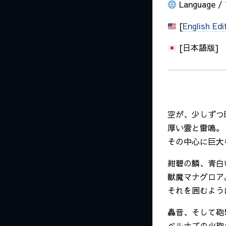
Language 
[
English Edi
[日本語版]
空が、少しずつ
厚い雲と雷鳴。
その中心に巨大
紺碧の鱗、青白
獣魔マナグロア
それを囲むよう
轟音、そして砲
ベルナズの火砲