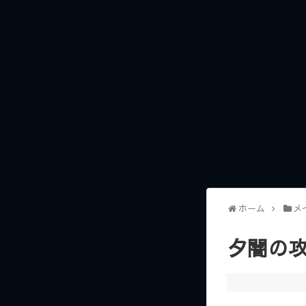
ホーム
メ
夕闇の