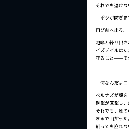
それでも退けな
「ボクが防ぎま
再び前へ出る。
咆哮と繰り出さ
イズデイルはた
守ること――そ
「何なんだよコ
ベルナズが顔を
砲撃が直撃し、
それでも、煙の
まるで山だった
削っても崩れな