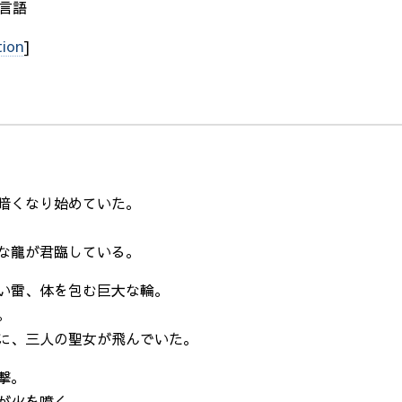
/ 言語
tion
]
暗くなり始めていた。
な龍が君臨している。
い雷、体を包む巨大な輪。
。
に、三人の聖女が飛んでいた。
撃。
が火を噴く。