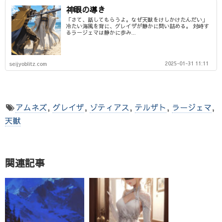
神眼の導き
「さて、話してもらうよ。なぜ天獣をけしかけたんだい」
冷たい海風を背に、グレイザが静かに問い詰める。 対峙す
るラージェマは静かに歩み...
2025-01-31 11:11
seijyoblitz.com
アムネズ
,
グレイザ
,
ゾティアス
,
テルザト
,
ラージェマ
,
天獣
関連記事