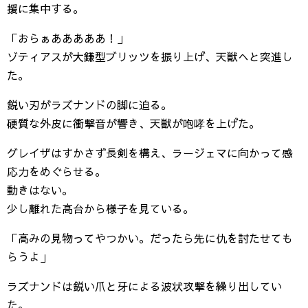
援に集中する。
「おらぁあああああ！」
ゾティアスが大鎌型ブリッツを振り上げ、天獣へと突進し
た。
鋭い刃がラズナンドの脚に迫る。
硬質な外皮に衝撃音が響き、天獣が咆哮を上げた。
グレイザはすかさず長剣を構え、ラージェマに向かって感
応力をめぐらせる。
動きはない。
少し離れた高台から様子を見ている。
「高みの見物ってやつかい。だったら先に仇を討たせても
らうよ」
ラズナンドは鋭い爪と牙による波状攻撃を繰り出してい
た。