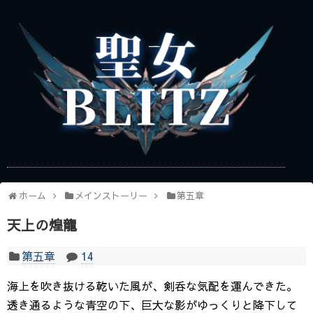
ホーム
メインストーリー
第五章
天上の煌龍
第五章
14
海上を吹き抜ける乾いた風が、剣呑な気配を運んできた。
透き通るような青空の下、巨大な影がゆっくりと降下して