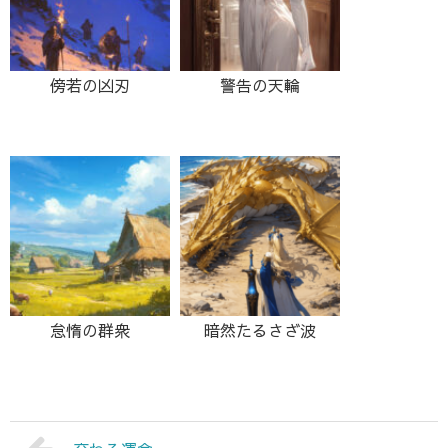
傍若の凶刃
警告の天輪
怠惰の群衆
暗然たるさざ波