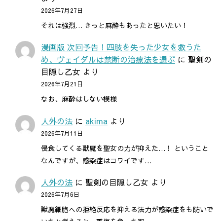
2026年7月27日
それは強烈… きっと麻酔もあったと思いたい！
漫画版 次回予告！四肢を失った少女を救うた
め、ヴェイダルは禁断の治療法を選ぶ
に
聖剣の
目隠し乙女
より
2026年7月21日
なお、麻酔はしない模様
人外の法
に
akima
より
2026年7月11日
侵食してくる獣魔を聖女の力が抑えた…！ ということ
なんですが、感染症はコワイです…
人外の法
に
聖剣の目隠し乙女
より
2026年7月6日
獣魔細胞への拒絶反応を抑える法力が感染症をも防いで