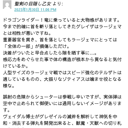
聖剣の目隠し乙女
より:
2025年1月30日 11:06 PM
ドラゴンライダー！竜に乗っていると大物感があります。
今まで的確に首を斬り落としてきたグレイザはラージェマ
とは相性が悪いですね。
重要器官を貫き、首を落としてもラージェマにとっては
「全体の一部」が損傷しただけ。
決着がついたと早合点したら隙を晒す事に…。
感応力をめぐらせた事で体の構造が根本から異なると気付
けているか。
人型サイズのラージェマ戦ではスピード強化のテルザトは
適しているものの、大振りなゾティアスは噛ませ役となる
様な。
誤射の危険からシューターは参戦し辛いですが、実体弾は
空中で止められて御使いには通用しないイメージがありま
す。
ヴェイダル博士がグレゼイルの滅斧を解析して神気を中
和・消去する弾丸を開発出来ると、獣魔・天獣への切り札