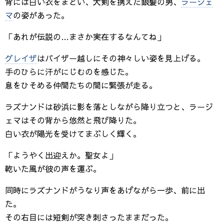
背には白い衣をまとい、大剣を携えた銀髪の男、
ラージェ
マ
の姿があった。
「あれが伝説の…まさか実在するなんてね」
グレイザ
はバイザー越しにその神々しい姿を見上げる。
手のひらに汗がにじむのを感じた。
息をひそめる仲間たちの間に緊張が走る。
ラズナンドは砂浜に影を落としながら降り立つと、ラージ
ェマはその背から悠然と飛び降りた。
白い衣が陽光を受けてまぶしく輝く。
「ようやく出迎えか。聖女よ」
乾いた風が彼の声を運ぶ。
同時にラズナンドがうなり声をあげながら一歩、前に出
た。
その右目には短剣が突き刺さったままだった。