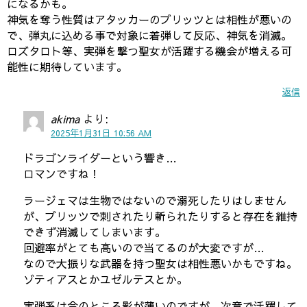
になるかも。
神気を奪う性質はアタッカーのブリッツとは相性が悪いの
で、弾丸に込める事で対象に着弾して反応、神気を消滅。
ロズタロト等、実弾を撃つ聖女が活躍する機会が増える可
能性に期待しています。
返信
akima
より:
2025年1月31日 10:56 AM
ドラゴンライダーという響き…
ロマンですね！
ラージェマは生物ではないので溺死したりはしません
が、ブリッツで刺されたり斬られたりすると存在を維持
できず消滅してしまいます。
回避率がとても高いので当てるのが大変ですが…
なので大振りな武器を持つ聖女は相性悪いかもですね。
ゾティアスとかユゼルテスとか。
実弾系は今のところ影が薄いのですが、次章で活躍して