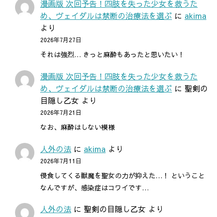
漫画版 次回予告！四肢を失った少女を救うた
め、ヴェイダルは禁断の治療法を選ぶ
に
akima
より
2026年7月27日
それは強烈… きっと麻酔もあったと思いたい！
漫画版 次回予告！四肢を失った少女を救うた
め、ヴェイダルは禁断の治療法を選ぶ
に
聖剣の
目隠し乙女
より
2026年7月21日
なお、麻酔はしない模様
人外の法
に
akima
より
2026年7月11日
侵食してくる獣魔を聖女の力が抑えた…！ ということ
なんですが、感染症はコワイです…
人外の法
に
聖剣の目隠し乙女
より