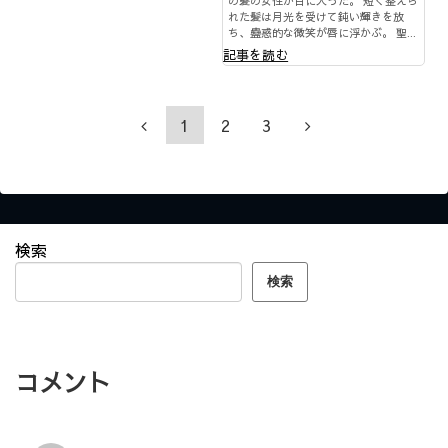
の髪の女性が目に入った。 短く整えら
れた髪は月光を受けて鈍い輝きを放
ち、蠱惑的な微笑が唇に浮かぶ。 聖...
記事を読む
1
2
3
検索
検索
コメント