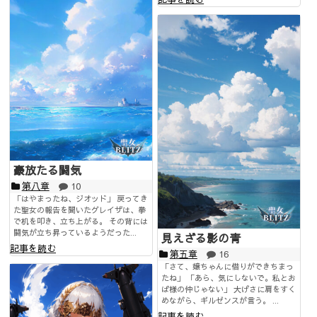
豪放たる闘気
第八章
10
「はやまったね、ジオッド」 戻ってき
た聖女の報告を聞いたグレイザは、拳
で机を叩き、立ち上がる。 その背には
闘気が立ち昇っているようだった...
見えざる影の青
記事を読む
第五章
16
「さて、嬢ちゃんに借りができちまっ
たね」 「あら、気にしないで。私とお
ば様の仲じゃない」 大げさに肩をすく
めながら、ギルゼンスが言う。 ...
記事を読む