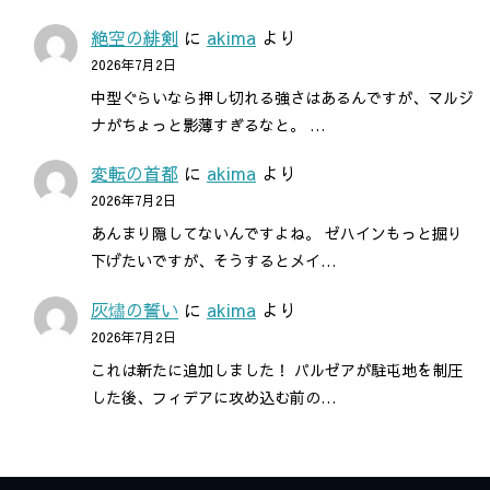
絶空の緋剣
に
akima
より
2026年7月2日
中型ぐらいなら押し切れる強さはあるんですが、マルジ
ナがちょっと影薄すぎるなと。 …
変転の首都
に
akima
より
2026年7月2日
あんまり隠してないんですよね。 ゼハインもっと掘り
下げたいですが、そうするとメイ…
灰燼の誓い
に
akima
より
2026年7月2日
これは新たに追加しました！ パルゼアが駐屯地を制圧
した後、フィデアに攻め込む前の…