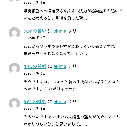
2026年7月6日
獣魔細胞への拒絶反応を抑える法力が感染症をも防いで
いたと考えると、重傷を負った聖…
灰燼の誓い
に
akima
より
2026年7月2日
ここから少しずつ話し方が変わっていく感じですね。
弱みを見せられなくなった、とい…
変転の首都
に
akima
より
2026年7月2日
そうですよね。 ちょっと前の生成AIでは考えられなか
ったです。 これだけキャラク…
絶空の緋剣
に
akima
より
2026年7月2日
そうなんです笑 いまいち支援型の聖女が何やってるか
わかりづらいな、と思いまして。…