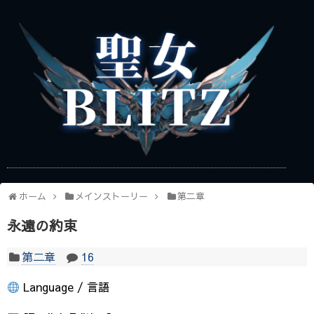
ホーム
メインストーリー
第二章
永遠の約束
第二章
16
Language / 言語