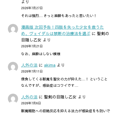
より
2026年7月27日
それは強烈… きっと麻酔もあったと思いたい！
漫画版 次回予告！四肢を失った少女を救うた
め、ヴェイダルは禁断の治療法を選ぶ
に
聖剣の
目隠し乙女
より
2026年7月21日
なお、麻酔はしない模様
人外の法
に
akima
より
2026年7月11日
侵食してくる獣魔を聖女の力が抑えた…！ ということ
なんですが、感染症はコワイです…
人外の法
に
聖剣の目隠し乙女
より
2026年7月6日
獣魔細胞への拒絶反応を抑える法力が感染症をも防いで