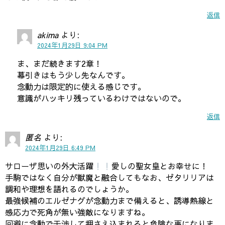
返信
akima
より:
2024年1月29日 9:04 PM
ま、まだ続きます2章！
幕引きはもう少し先なんです。
念動力は限定的に使える感じです。
意識がハッキリ残っているわけではないので。
返信
匿名
より:
2024年1月29日 6:49 PM
サローザ思いの外大活躍
愛しの聖女皇とお幸せに！
手駒ではなく自分が獣魔と融合してもなお、ゼタリリアは
調和や理想を語れるのでしょうか。
最強候補のエルゼナグが念動力まで備えると、誘導熱線と
感応力で死角が無い強敵になりますね。
回避に念動で干渉して押さえ込まれると危険な事になりま