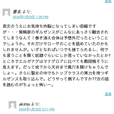
返信
匿名
より:
2024年1月29日 7:38 PM
長文のうえにお気持ち炸裂になってしまい恐縮です
が・・・策略家のギルゼンスがこんなにあっさり融合され
てしまうなんて！巻き添え合体は予想外だったということ
でしょうか。それだけサローザのことを舐めていたのかも
しれませんが。いざとなればいつでも捨てられるし、何で
も言うことを聞く奴隷ぐらいにしか思っていなかったとか?
ところでエルゼナグはマナグロアに比べても数段強そうに
見えます。だって地下から天井まで風穴を開けちゃうんで
しょ～。さらに聖女の中でもトップクラスの実力を持つギ
ルゼンスも取り込んで。どうやって倒すんですか??次の話
を読むのがちょっと怖い～。
返信
akima
より:
2024年1月29日 9:11 PM