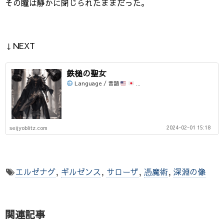
その瞳は静かに閉じられたままだった。
↓NEXT
鉄槌の聖女
Language / 言語
...
2024-02-01 15:18
seijyoblitz.com
エルゼナグ
,
ギルゼンス
,
サローザ
,
憑魔術
,
深淵の像
関連記事