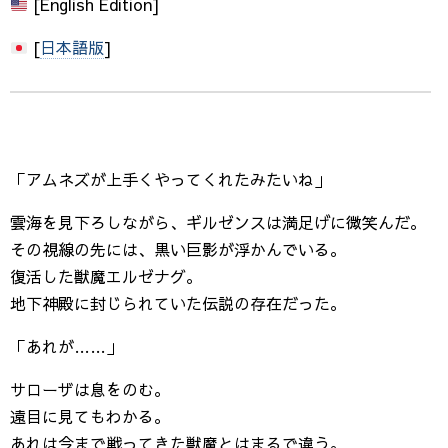
[English Edition]
[
日本語版
]
「アムネズが上手くやってくれたみたいね」
雲海を見下ろしながら、ギルゼンスは満足げに微笑んだ。
その視線の先には、黒い巨影が浮かんでいる。
復活した獣魔エルゼナグ。
地下神殿に封じられていた伝説の存在だった。
「あれが……」
サローザは息をのむ。
遠目に見てもわかる。
あれは今まで戦ってきた獣魔とはまるで違う。