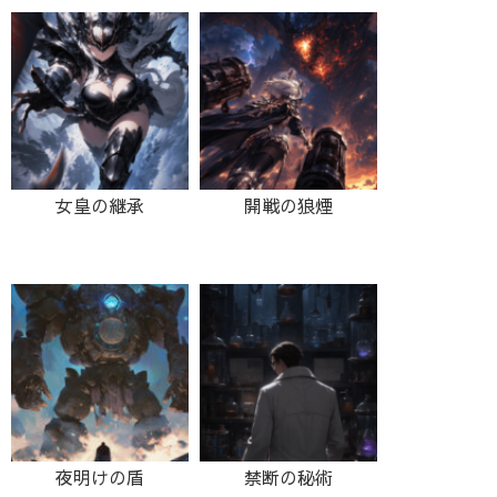
女皇の継承
開戦の狼煙
夜明けの盾
禁断の秘術