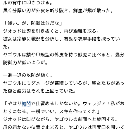
ルの背中に叩きつける。
黒く分厚い刃が外皮を斬り裂き、鮮血が飛び散った。
「浅い。が、防御は並だな」
ジオッドは刃を引き抜くと、再び距離を取る。
彼女は冷静に戦況を分析し、有効な攻撃手段を探ってい
た。
ヤゴウルは鱗や甲殻型の外皮を持つ獣魔に比べると、幾分
防御力が低いようだ。
一進一退の攻防が続く。
ヤゴウルにもダメージが蓄積しているが、聖女たちが追っ
た傷と疲労はそれを上回っていた。
「やはり
纏閃
で仕留めるしかないか。ウェレジア！私がお
とりになる。一瞬でいい、スキを作ってくれ」
ジオッドは叫びながら、ヤゴウルの前面へと旋回する。
爪の届かない位置で止まると、ヤゴウルは再度口を開いて