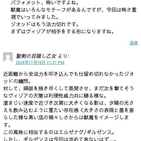
バフォメット、怖いですよね。
獣魔はいろんなモチーフがあるんですが、今回は怖さ重
視でいってみました。
ジオッドはもう法力切れです。
まずはヴィゾアが相手をする形になりますね。
返信
聖剣の目隠し乙女
より:
2024年11月16日 11:37 PM
近距離から全法力を叩き込んでも仕留め切れなかったジオ
ッドの纏閃。
対して、頭部を焼き尽くして蒸発させ、まだ次を撃てそう
なヴィゾアの天墜は利便性威力共に勝る様な。
凄まじい速度で近づき次第に大きくなる影は、夕陽の光さ
えも飲み込むように重たい存在感＜大きさの表現と墨を垂
らした様な黒い靄の禍々しさからは獣魔をイメージしま
す。
この風格に相当するのはエルゼナグ/ギルゼンス。
しかし、ギルゼンスは今回は攻めて来ないはず…。