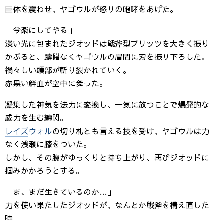
巨体を震わせ、ヤゴウルが怒りの咆哮をあげた。
「今楽にしてやる」
淡い光に包まれたジオッドは戦斧型ブリッツを大きく振り
かぶると、躊躇なくヤゴウルの眉間に刃を振り下ろした。
禍々しい頭部が斬り裂かれていく。
赤黒い鮮血が空中に舞った。
凝集した神気を法力に変換し、一気に放つことで爆発的な
威力を生む纏閃。
レイズウォル
の切り札とも言える技を受け、ヤゴウルは力
なく浅瀬に膝をついた。
しかし、その腕がゆっくりと持ち上がり、再びジオッドに
掴みかかろうとする。
「ま、まだ生きているのか…」
力を使い果たしたジオッドが、なんとか戦斧を構え直した
時。