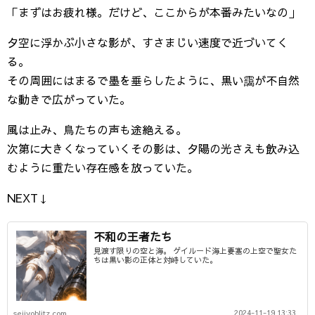
「まずはお疲れ様。だけど、ここからが本番みたいなの」
夕空に浮かぶ小さな影が、すさまじい速度で近づいてく
る。
その周囲にはまるで墨を垂らしたように、黒い靄が不自然
な動きで広がっていた。
風は止み、鳥たちの声も途絶える。
次第に大きくなっていくその影は、夕陽の光さえも飲み込
むように重たい存在感を放っていた。
NEXT↓
不和の王者たち
見渡す限りの空と海。 ゲイルード海上要塞の上空で聖女た
ちは黒い影の正体と対峙していた。
2024-11-19 13:33
seijyoblitz.com