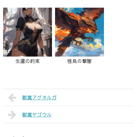
生還の約束
怪鳥の撃墜
獣魔アグネルガ
獣魔ヤゴウル