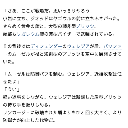
「さあ、ここが戦場だ。思いっきりやろう」
小岩に立ち、ジオッドはヤゴウルの前に立ちふさがった。
きらめく黄金の鎧と、大型の戦斧型
ブリッツ
。
頭部も
リガレウム
製の兜型バイザーで武装されている。
その背後では
ディフェンダー
の
ウェレジア
が盾、
バッファ
ー
のムーゼルが杖と短剣型のブリッツを空中に展開させて
いた。
「ムーゼルは防御バフを頼む。ウェレジア、近接攻撃は任
せたよ」
「うい」
軽い返事をしながら、ウェレジアは新調した盾型ブリッツ
の持ち手を握りしめる。
リンカージェに破壊された盾よりもひと回り大きく、より
防御力が向上した代物だ。