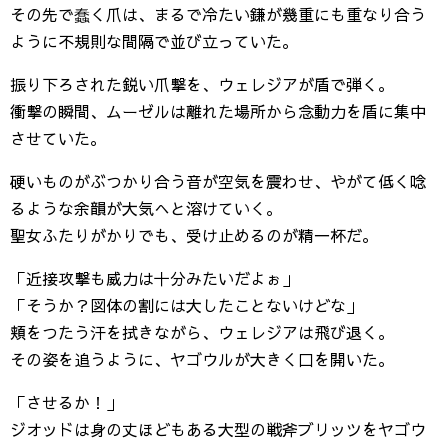
その先で蠢く爪は、まるで冷たい鎌が幾重にも重なり合う
ように不規則な間隔で並び立っていた。
振り下ろされた鋭い爪撃を、ウェレジアが盾で弾く。
衝撃の瞬間、ムーゼルは離れた場所から念動力を盾に集中
させていた。
硬いものがぶつかり合う音が空気を震わせ、やがて低く唸
るような余韻が大気へと溶けていく。
聖女ふたりがかりでも、受け止めるのが精一杯だ。
「近接攻撃も威力は十分みたいだよぉ」
「そうか？図体の割には大したことないけどな」
頬をつたう汗を拭きながら、ウェレジアは飛び退く。
その姿を追うように、ヤゴウルが大きく口を開いた。
「させるか！」
ジオッドは身の丈ほどもある大型の戦斧ブリッツをヤゴウ