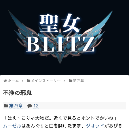
ホーム
メインストーリー
第四章
不浄の邪鬼
第四章
12
「はえ～こりゃ大物だ。近くで見るとホントでかいね」
ムーゼル
はあんぐりと口を開けたまま、
ジオッド
がおびき