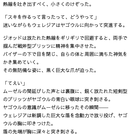
熱線を吐き出すべく、小さくのけぞった。
「スキを作るって言ったって、どうやって」
迷いながらもウェレジアはヤゴウルに向かって突進する。
ジオッドは放たれた熱線をギリギリで回避すると、両手で
掴んだ戦斧型ブリッツに精神を集中させた。
バイザーの下で目を閉じ、自らの体と周囲に満ちた神気を
かき集めていく。
その無防備な姿に、黒く巨大な爪が迫った。
「てえい」
ムーゼルの間延びした声とは裏腹に、鋭く放たれた短剣型
のブリッツがヤゴウルの青白い眼球に突き刺さる。
ヤゴウルの意識がムーゼルに移ったその瞬間――
ウェレジアは新調した巨大な盾を念動力で放り投げ、ヤゴ
ウルの胸に叩きつけた。
盾の先端が胸に深々と突き刺さる。