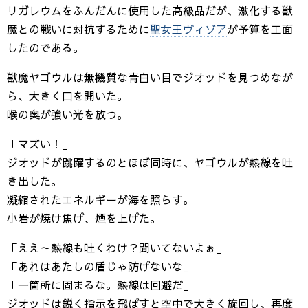
リガレウムをふんだんに使用した高級品だが、激化する獣
魔との戦いに対抗するために
聖女王ヴィゾア
が予算を工面
したのである。
獣魔ヤゴウルは無機質な青白い目でジオッドを見つめなが
ら、大きく口を開いた。
喉の奥が強い光を放つ。
「マズい！」
ジオッドが跳躍するのとほぼ同時に、ヤゴウルが熱線を吐
き出した。
凝縮されたエネルギーが海を照らす。
小岩が焼け焦げ、煙を上げた。
「ええ～熱線も吐くわけ？聞いてないよぉ」
「あれはあたしの盾じゃ防げないな」
「一箇所に固まるな。熱線は回避だ」
ジオッドは鋭く指示を飛ばすと空中で大きく旋回し、再度