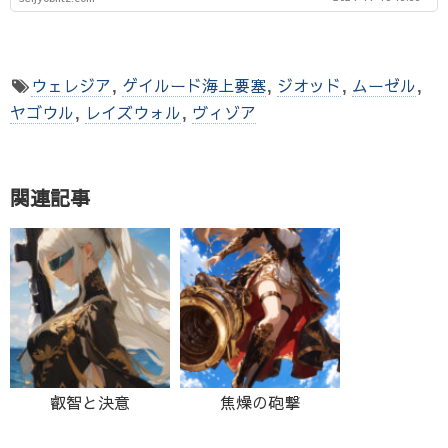
ウェレジア
,
ゲイルード海上要塞
,
ジオッド
,
ムーゼル
,
ヤゴウル
,
レイズウォル
,
ヴィゾア
関連記事
叡智と決意
焦燥の砲撃