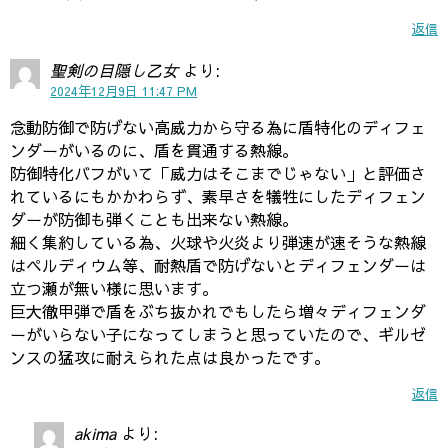
返信
聖剣の目隠し乙女
より:
2024年12月9日 11:47 PM
念動防御で防げない高威力から守る為に盾特化のディフェ
ンダーがいるのに、盾を貫通する熱線。
防御特化バフがいて「威力はそこまでじゃない」と評価さ
れているにもかかわらず、素早さを犠牲にしたディフェン
ダーが防御も弾くことも出来ない熱線。
細く集約している為、火球や火炎より弾速が速そうな熱線
はペルディウム等、耐熱盾で防げないとディフェンダーは
立つ瀬が無い様に思います。
巨大徹甲弾で盾をぶち抜かれでもしたら増々ディフェンダ
ーがいらない子になってしまうと思っていたので、ギルゼ
ンスの猛攻に耐えられた点は良かったです。
返信
akima
より: