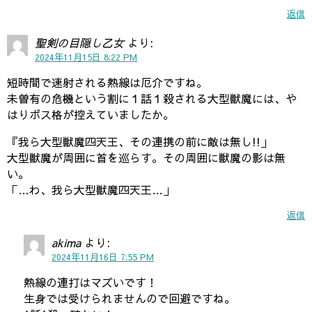
返信
聖剣の目隠し乙女
より:
2024年11月15日 8:22 PM
短時間で速射される熱線は厄介ですね。
未曽有の危機という割に１話１殺される大型獣魔には、や
はりボス格が控えていましたか。
『我ら大型獣魔四天王、その連携の前に敵は無し!!」
大型獣魔が周囲に首を巡らす。その周囲に獣魔の影は無
い。
「…わ、我ら大型獣魔四天王…」
返信
akima
より:
2024年11月16日 7:55 PM
熱線の連打はマズいです！
生身では受けられませんので回避ですね。